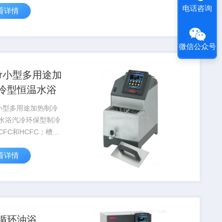
电话咨询
看详情
stats系列体积虽小，但
，广泛应用于光度
射计、粘度计、蒸馏
微信公众号
应器、...
ber小型多用途加
冷型恒温水浴
er小型多用途加热制冷
水浴汽冷环保型制冷
CFC和HCFC；槽体
腐蚀不锈钢材质；内
看详情
中的压力泵和吸收泵
不锈钢和耐高温橡胶
且泵速可调；如果使
环，可以使用减少
循环油浴