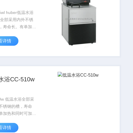
5wl huber低温水浴
 全部采用内外不锈
，寿命长。有单加热
可加热和制冷 油浴
看详情
制冷功率Z大到
20℃,加热功率到
。该产品系列可以选择
插件”或“减...
浴CC-510w
10w 低温水浴全部采
不锈钢的槽，寿命
单加热和同时可加热
 油浴型号，制冷功
看详情
7KW@20℃,加热功