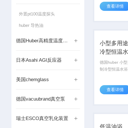
查看详情
为100℃，接
于外循环，温度
外置pt100温度探头
DIN12876标准
huber 导热油
德国Huber高精度温度控制器
小型多用
冷型恒温
日本Asahi AGI反应器
德国huber 小型多用途加热
制冷型恒温水浴
美国chemglass
查看详情
德国vacuubrand真空泵
瑞士ESCO真空乳化装置
低温油浴