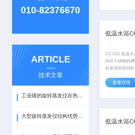
7KW@20℃,
010-82376670
4KW。该产品
加“矫正插件”或“
低温水浴CC
CC-515 低
ARTICLE
内外不锈钢的槽
有单加热和同时
技术文章
冷 油浴型号，
查看详情
到7KW@20℃
4KW。该产品
工业级的旋转蒸发仪在热敏性物料浓缩中的低温蒸发技术
加“矫正插件”或
件”用做矫正油..
大型旋转蒸发仪结构优势与化工场景适配分析
低温水浴CC