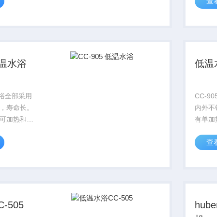
查
@20℃,加热
号，制
该产品系列可
7KW@
件”或“减少
4KW
加“矫正
低温水浴
低温水
温水浴全部采用
CC-9
，寿命长。
内外不
可加热和制
有单加
制冷功率Z大
冷 油
查
,加热功率到
到7K
系列可以选择
4KW
“减少体积插
加“矫
.
件”用做
-505
hu