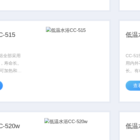
加热功率到
率到4
系列可以选择
选择加
减少...
积插件”
-515
低温水
温水浴全部采用
CC-5
，寿命长。
用内外
可加热和制
长。有
制冷功率Z大
和制冷
查
,加热功率到
率Z大到
系列可以选择
率到4
“减少体积插
选择加
.
积插件”
-520w
低温水