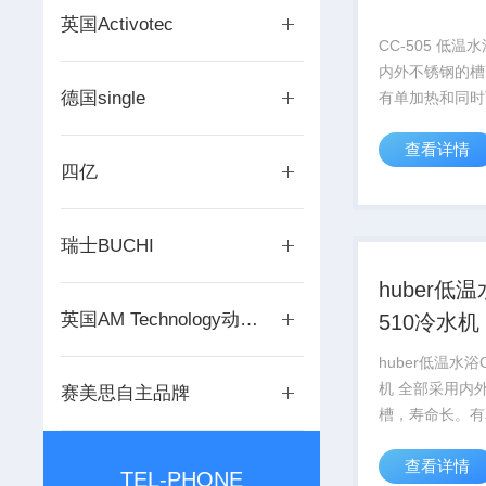
英国Activotec
CC-505 低
内外不锈钢的槽
德国single
有单加热和同时
冷 油浴型号，
查看详情
到7KW@20℃
四亿
4KW。该产品
加“矫正插件”或
件”用做矫正油..
瑞士BUCHI
huber低温
英国AM Technology动态混合反应器
510冷水机
huber低温水浴
机 全部采用内外不锈钢的
赛美思自主品牌
槽，寿命长。有
时可加热和制冷
查看详情
号，制冷功率Z
TEL-PHONE