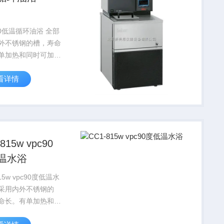
20低温循环油浴 全部
外不锈钢的槽，寿命
单加热和同时可加热
 油浴型号，制冷功
看详情
7KW@20℃,加热功
KW。该产品系列可以
“矫正插件”或“减少体
用做矫...
815w vpc90
温水浴
815w vpc90度低温水
采用内外不锈钢的
命长。有单加热和同
热和制冷 油浴型