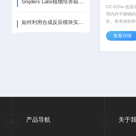
Snijders Labs植物培养箱的技术特色：光照、湿度、CO2精确控制
CC-520w 低
用内外不锈钢的
长。有单加热和
如何利用合成反应模块实现多步反应的自动化与无人值守操作？
和制冷 油浴型
查看详情
率Z大到7KW@
率到4KW。该
选择加“矫正插件
积插件”用做矫正.
产品导航
关于