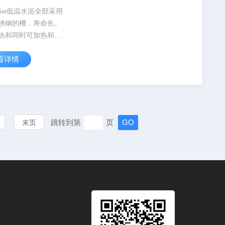
25w低温水浴全部采用
锈钢的槽，寿命长。
热和同时可加热和制
浴型号，制冷功率Z大
看详情
W@20℃,加热功率到
。该产品系列可以选择
正插件”或“减少体积插
矫正油...
跳转到第
页
末页