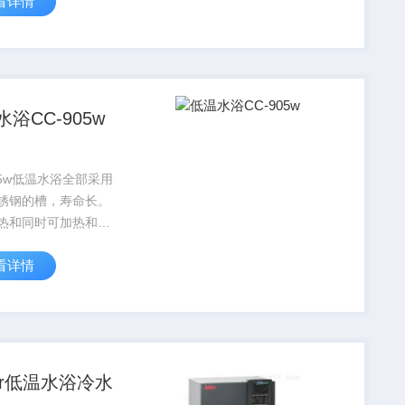
看详情
冷功率Z大到
20℃,加热功率到
。该产品系列可以选择
插件”或“减少体积...
浴CC-905w
05w低温水浴全部采用
锈钢的槽，寿命长。
热和同时可加热和制
浴型号，制冷功率Z大
看详情
W@20℃,加热功率到
。该产品系列可以选择
正插件”或“减少体积插
矫正油...
ber低温水浴冷水