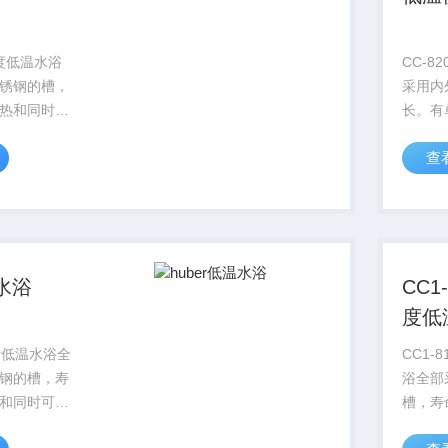
90度低温水浴
CC-8
锈钢的槽，
采用内
热和同时可
长。有
浴型号，制
和制冷
查
W@20℃,加
率Z大到
。该产品系列
率到4
插件”或“减
选择加
积插件”
温水浴
CC1-
度低
CC1-
钢的槽，寿
浴全部
和同时可加
槽，寿
型号，制冷
时可加