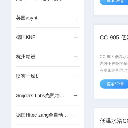
查看详情
功率Z大到7KW
功率到4KW。
以选择加“矫正插
英国asynt
体积插...
CC-905 
德国KNF
杭州精进
CC-905 低
内外不锈钢的槽
有单加热和同时
喷雾干燥机
冷 油浴型号，
查看详情
到7KW@20℃
4KW。该产品
Snijders Labs光照培养箱
加“矫正插件”或
件”用做矫正油..
德国Hitec zang全自动系统
低温水浴CC