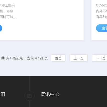
温水浴全部采
CC-5
槽，寿命
内外不
同时可加热
有单加
号，制冷功
冷 油
查
20℃,加热功
到7K
产品系列可以
4KW
”或“减少体
加“矫
..
件”用做
共 374 条记录，当前 4 / 21 页
首页
上一页
下一页
我们
资讯中心