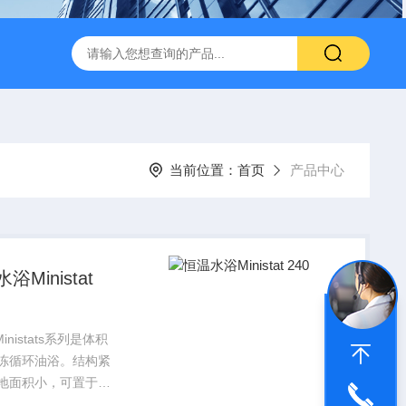
Z 2C无油防腐蚀隔膜泵
德国huber加热制冷型恒温水浴
C
当前位置：
首页
产品中心
浴Ministat
Ministats系列是体积
冻循环油浴。结构紧
地面积小，可置于实
通风橱中使用。