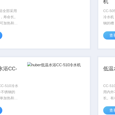
机
温水浴全部采用
CC-50
，寿命长。
冷水机
可加热和制
钢的槽
制冷功率Z大
和同时
查
,加热功率到
型号，
系列可以选择
7KW@
“减少体积插
4KW
.
加“矫正
水浴CC-
低温水
CC-510冷水
CC-5
用内外
单加热和同
长。有
 油浴型
和制冷
查
大到
率Z大到