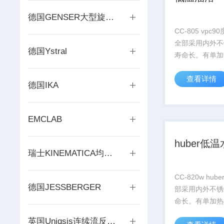
德国GENSER大型旋转蒸发仪
CC-805 vpc
全部采用内外不
德国Ystral
寿命长。有单加
加热和制冷 油
查看详情
冷功率Z大到7K
德国IKA
热功率到4KW
可以选择加“矫正
少体积插件...
EMCLAB
huber低
瑞士KINEMATICA均质与分散
CC-820w huber低温水浴全
德国JESSBERGER
部采用内外不锈
命长。有单加热
热和制冷 油浴
英国Uniqsis连续流反应器