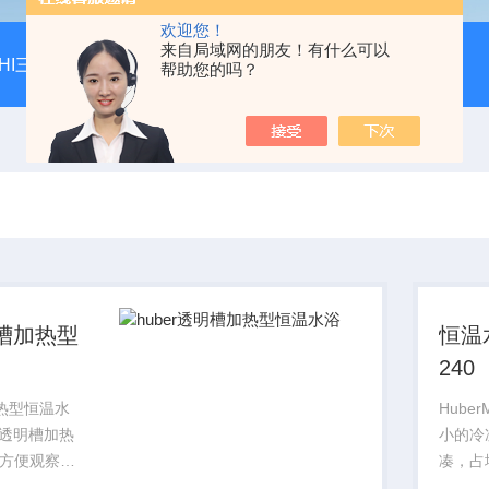
欢迎您！
来自局域网的朋友！有什么可以
AHI三夹套玻璃高压反应釜
PILOT VAP大型旋转蒸发仪
M
帮助您的吗？
明槽加热型
恒温水
240
加热型恒温水
Huber
6A透明槽加热
小的冷
方便观察浴
凑，占
高工作温度
验室的