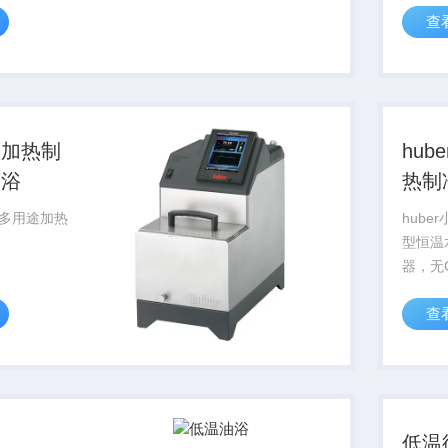
查
泵接口可以用
Mini
稳定性符合
功能*
。
计、折
器、 反
途加热制
hu
水浴
热制
hub
型恒温
器，无
采用防
查
循环泵
均采用
材料，
用外循
体...
低温