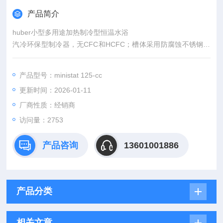
产品简介
huber小型多用途加热制冷型恒温水浴
汽冷环保型制冷器，无CFC和HCFC；槽体采用防腐蚀不锈钢材
质；内循环泵中的压力泵和吸收泵均采用不锈钢和耐高温橡胶材
料，且泵速可调；如果使用外循环，可以使用减少体积插入物来
产品型号：ministat 125-cc
减少内循环体积，以提高单位体积的功率（瓦/升），提高升升温
更新时间：2026-01-11
降温速度。
厂商性质：经销商
访问量：2753
产品咨询
13601001886
产品分类
相关文章