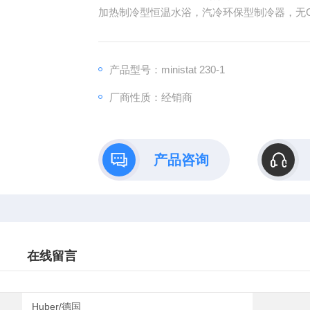
加热制冷型恒温水浴，汽冷环保型制冷器，无C
的压力泵和吸收泵均采用不锈钢和耐高温橡
积插入物来减少内循环体积，以提高单位体积
产品型号：ministat 230-1
厂商性质：经销商
产品咨询
在线留言
Huber/德国