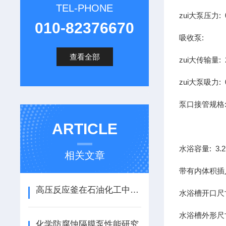
TEL-PHONE
zui大泵压力: 0
010-82376670
吸收泵:
查看全部
zui大传输量: 2
zui大泵吸力: 0
泵口接管规格: 
ARTICLE
水浴容量: 3.2
相关文章
带有内体积插入
高压反应釜在石油化工中的关键角色说明
水浴槽开口尺寸：
水浴槽外形尺寸：
化学防腐蚀隔膜泵性能研究