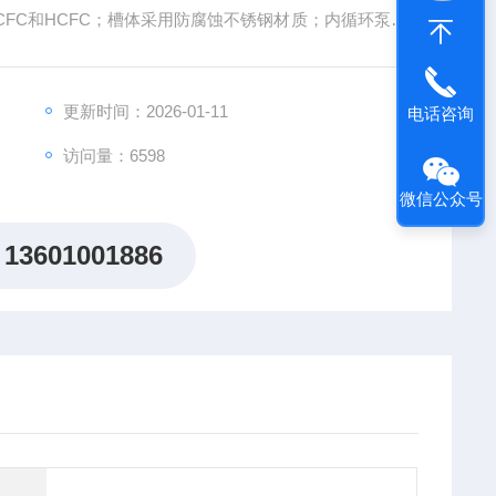
FC和HCFC；槽体采用防腐蚀不锈钢材质；内循环泵中
胶材料，且泵速可调；如果使用外循环，可以使用减少体
的功率（瓦/升），提高升温降温速度。
更新时间：2026-01-11
电话咨询
访问量：6598
微信公众号
13601001886