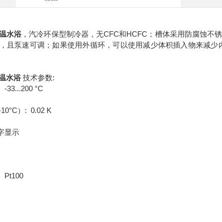
温水浴
，汽冷环保型制冷器，无CFC和HCFC；槽体采用防腐蚀
，且泵速可调；如果使用外循环，可以使用减少体积插入物来减少
温水浴
技术参数:
3...200 °C
°C）: 0.02 K
字显示
Pt100
L