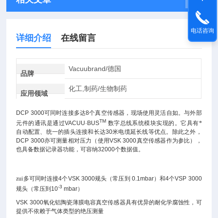
电话咨询
详细介绍
在线留言
Vacuubrand/德国
品牌
化工,制药/生物制药
应用领域
DCP 3000
可同时连接多达
8
个真空传感器，现场使用灵活自如。与外部
TM
元件的通讯是通过
VACUU·BUS
数字总线系统模块实现的。它具有*
自动配置、统一的插头连接和长达
30
米
电缆延长线等优点。除此之外，
DCP 3000
亦可测量相对压力（使用
VSK 3000
真空传感器作为参比），
也具备数据记录器功能，可容纳
32000
个数据值。
zui多可同时连接
4
个
VSK 3000
规头（常压到
0.1mbar
）和
4
个
VSP 3000
-3
规头（常压到
10
mbar
）
VSK 3000
氧化铝陶瓷薄膜电容真空传感器具有优异的耐化学腐蚀性，可
提供不依赖于气体类型的绝压测量