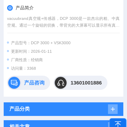
产品简介
vacuubrand真空规+传感器，DCP 3000是一款杰出的粗、中真
空规。通过一个旋钮的切换，带背光的大屏幕可以显示所有真空
规测量的读数。VSK 3000真空传感器为陶瓷薄膜规，测量范围
自常压至0.1mbar。作为一款压力测量传感器，它与气体种类无
产品型号：DCP 3000 + VSK3000
关，非常耐腐蚀，测量精度非常出色且可以长期稳定工作。
更新时间：2026-01-11
厂商性质：经销商
访问量：3368
产品咨询
13601001886
产品分类
相关文章