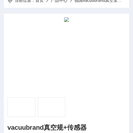
当前位置：
首页
产品中心
德国vacuubrand真空泵
德国
vacuubrand真空规+传感器