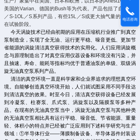
生产厂家集中在美国、日本和欧洲，以日本的Anest1wata、
美国的Varian、德国的Bush等为代表。产品包括了自0.25L
／S-1OL／S系列产品，有些15L／S或更大抽气量的产品也
电话咨询
在试验阶段。
今天涡旋技术已经由初期的应用在压缩机行业推广到真空
泵制造业，实现了全无油、运行更平稳、噪音更低、更加节
省能源的涡旋清洁真空获得技术的实用化。人们应用涡旋概
念与原理制造出了对真空应用仪器设备和环境没有污染，并
且抽速、寿命、能耗等指标均优于普通油泵的单级、双级涡
旋无油真空泵系列产品。
清洁的真空环境一直是科学家和企业界追求的理想真空环
境。自能够创造真空环境开始，人们就试图采用不同手段达
到清洁真空的效果。时至今日，清洁真空获得设备已经发展
到冷凝泵、柱赛泵、爪式泵、涡旋泵以及隔膜泵等多种产
品。在现有的无油真空泵当中，涡旋无油真空泵与其他种类
的无油真空泵相比具有运行平稳、噪音低、节省能源、重量
轻、体积小的特点并已经被广泛应用到下述科学研究与生产
领域：①半导体行业——薄膜制备设备、半导体器件封装设