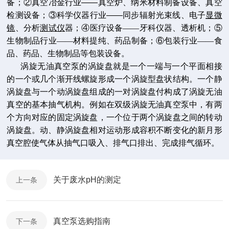
备；②真空冶金行业——真空炉、纳米材料制备设备、真空
检测设备；③科学仪器行业——同步辐射光束线、电子
显微
镜
、分析
测试仪
器；④医疗设备——牙科仪器、透析机；⑤
生物制品行业——材料提纯、药品制备；⑥包装行业——食
品、药品、生物制品等包装设备。
涡旋
无油真空泵
的涡旋盘就是一个一端与一个平面相接
的一个或几个渐开线螺旋形成一个涡旋型盘状结构。一个静
涡旋盘与一个动涡旋盘组成的一对涡旋盘付构成了涡旋无油
真空的基本抽气机构。例如在双级涡旋无油真空泵中，有两
个方向对应的固定涡旋盘，一个位于两个涡旋盘之间的转动
涡旋盘。动、静涡旋盘相对运动形成容积不断变化的新月形
真空腔使气体从抽气口吸入、排气口排出、完成排气循环。
关于废水pH的测定
上一条
真空泵选购指南
下一条