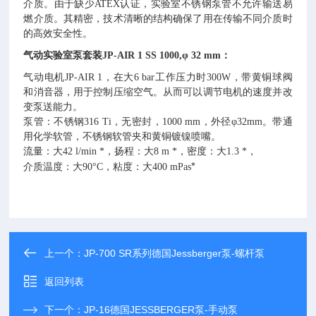
介质。由于缺少ATEX认证，实验室不锈钢泵管不允许输送易
燃介质。其精密，技术清晰的结构确保了用在传输不同介质时
的高效安全性。
气动实验室泵
套装JP-AIR 1 SS 1000,φ 32 mm：
气动电机JP-AIR 1，在大6 bar工作压力时300W，带黄铜球阀
和消音器，用于控制压缩空气。从而可以调节电机的速度并改
变泵送能力。
泵管：不锈钢316 Ti，无密封，1000 mm，外径φ32mm。带通
用化学软管，不锈钢软管夹和黄铜镀镍喷嘴。
流量：大42 l/min *，扬程：大8 m *，密度：大1.3 *，
*
介质温度：大90°C，粘度：大400 mPas
上一个：
JP-700 SR系列德国Jessberger泵-螺杆泵
返回列表
下一个：
JP-16德国JESSBERGER泵-手动泵