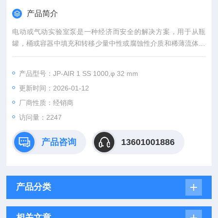
产品简介
电动或气动实验室泵是一种经济而安全的解决方案，用于从瓶
罐，桶或容器中填充和转移少量中性或腐蚀性介质和稀薄流体食
品。实验室泵由轻便，*且功能*的电动马达或气动马达以及适合
应用的泵管组成，可提供不同材料，泵管直径和泵管长度。
产品型号：JP-AIR 1 SS 1000,φ 32 mm
更新时间：2026-01-12
厂商性质：经销商
访问量：2247
产品咨询
13601001886
产品分类
相关文章