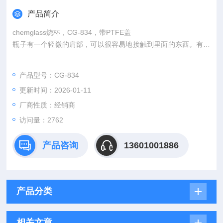
产品简介
chemglass烧杯，CG-834，带PTFE盖
瓶子有一个轻微的肩部，可以很容易地接触到里面的东西。有毫
升和盎司两种刻度。有多种帽型可供选择，PTFE衬里、Polysea
l、乙烯基衬里纸浆或14B白色橡胶。请注意:瓶子可塑料涂层，没
产品型号：CG-834
有盖子，也散装包装。详情请联系我们。
更新时间：2026-01-11
厂商性质：经销商
访问量：2762
产品咨询
13601001886
产品分类
相关文章