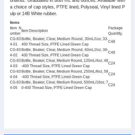
ontents. Graduated in both mL and ounces. Available with
a choice of cap styles, PTFE lined, Polyseal, Vinyl lined P
ulp or 14B White rubber.
Items
Item N
Package
Item Description
umber
Quantity,
CG-83
Bottle, Beaker, Clear, Medium Round, 30mL/1oz, 33-
C48
4-01
400 Thread Size, PTFE Lined Green Cap
CG-83
Bottle, Beaker, Clear, Medium Round, 60mL/2oz, 38-
C48
4-02
400 Thread Size, PTFE Lined Green Cap
CG-83
Bottle, Beaker, Clear, Medium Round, 120mL/4oz, 48
C24
4-03
-400 Thread Size, PTFE Lined Green Cap
CG-83
Bottle, Beaker, Clear, Medium Round, 250mL/8oz, 58
C24
4-04
-400 Thread Size, PTFE Lined Green Cap
CG-83
Bottle, Beaker, Clear, Medium Round, 500mL/16oz, 7
C24
4-05
0-400 Thread Size, PTFE Lined Green Cap