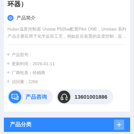
环器）
产品简介
Huber温度控制器 Unistat P505w配置Pilot ONE，Unistats 系列
产品主要应用于化学反应工艺，例如反应装置的温度控制，反应
釜、高压灭菌器、中试车间、反应堆以及热量计等。Unistat 系
列具有*的热力学温度控制系统，一系列功能满足Z高的要求。Un
产品型号：
istat 技术保证控温精确和结果重复性好，加热和制冷时间短，温
更新时间：2026-01-11
度范围宽。
厂商性质：经销商
访问量：2266
产品咨询
13601001886
产品分类