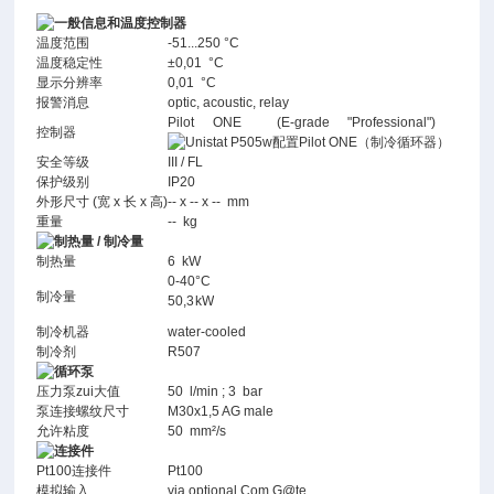
一般信息和温度控制器
温度范围
-51...250 °C
温度稳定性
±0,01 °C
显示分辨率
0,01 °C
报警消息
optic, acoustic, relay
Pilot ONE (E-grade "Professional")
控制器
安全等级
III / FL
保护级别
IP20
外形尺寸 (宽 x 长 x 高)
-- x -- x -- mm
重量
-- kg
制热量 / 制冷量
制热量
6 kW
0
-40
°C
制冷量
5
0,3
kW
制冷机器
water-cooled
制冷剂
R507
循环泵
压力泵zui大值
50 l/min ; 3 bar
泵连接螺纹尺寸
M30x1,5 AG male
允许粘度
50 mm²/s
连接件
Pt100连接件
Pt100
模拟输入
via optional Com.G@te