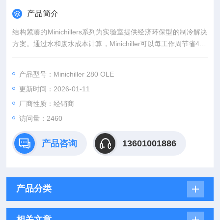
产品简介
结构紧凑的Minichillers系列为实验室提供经济环保型的制冷解决
方案。通过水和废水成本计算，Minichiller可以每工作周节省480
00升水。投资少，见效快。占地面积小 可放置在实验台上使
用，适用于反应堆冷却、蒸气防护栅、真空泵、旋转蒸发议以及
产品型号：Minichiller 280 OLE
换热器等。提供持续稳定的温度，压力和流量，可在周围环境温
更新时间：2026-01-11
度Z高到40°C下连续工作。经济型制冷器带有大尺寸温度显示
器，填充液位指示器以及LED显示
厂商性质：经销商
访问量：2460
产品咨询
13601001886
产品分类
相关文章