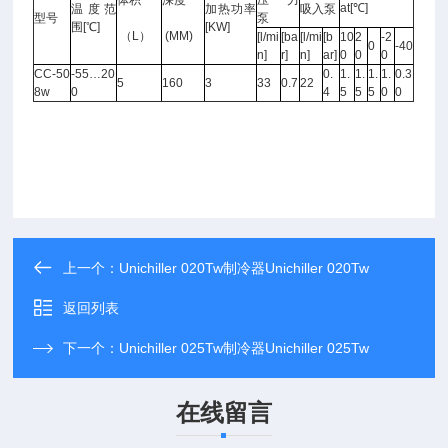
体积
深度
压力
at[℃]
温度范
加热功率
吸入泵
型号
泵
围[℃]
[KW]
（L）
(MM)
[l/mi
[ba
[l/mi
[b
10
2
-2
0
-40
n]
r]
n]
ar]
0
0
0
CC-50
-55…20
0.
1.
1.
1.
1.
0.3
5
160
3
33
0.7
22
8w
0
4
5
5
5
0
0
上一个：
Unichiller 020Tw制冷器Unichiller 020Tw
返回列表
下一个：
Unichiller 025Tw制冷器Unichiller 025Tw
在线留言