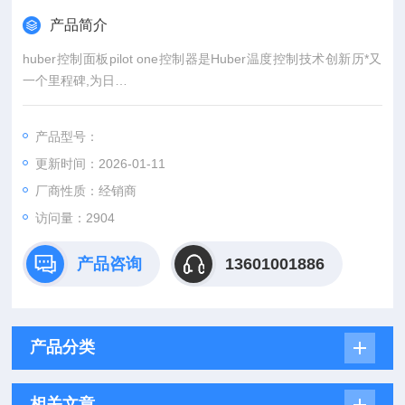
产品简介
huber控制面板pilot one控制器是Huber温度控制技术创新历*又
一个里程碑,为日
常工作带来诸多便利。具有多种功能包括: 5.7 寸 TFT 触摸屏显
示,USB 接
产品型号：
口,网络连接,以及有多种语言可供选择。Z前沿的用户操作设计,Pi
更新时间：2026-01-11
lot ONE
控制器具有方便的导航系统图标–让您的日常工作变得更简单。
厂商性质：经销商
软件向导
访问量：2904
还可以帮助您设置,确保正确的设置和优化应用和温度控制单元。
产品咨询
13601001886
产品分类
相关文章