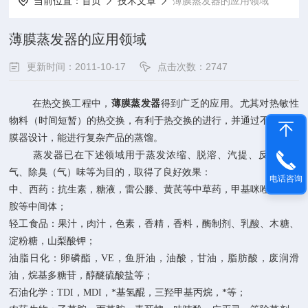
当前位置：
首页
技术文章
薄膜蒸发器的应用领域
薄膜蒸发器的应用领域
更新时间：2011-10-17
点击次数：2747
在热交换工程中，
薄膜蒸发器
得到广乏的应用。尤其对热敏性
物料（时间短暂）的热交换，有利于热交换的进行，并通过不同的刮
膜器设计，能进行复杂产品的蒸馏。
蒸发器已在下述领域用于蒸发浓缩、脱溶、汽提、反应、脱
气、除臭（气）味等为目的，取得了良好效果：
电话咨询
中、西药：抗生素，糖液，雷公滕、黄芪等中草药，甲基咪唑、单腈
胺等中间体；
轻工食品：果汁，肉汁，色素，香精，香料，酶制剂、乳酸、木糖、
淀粉糖，山梨酸钾；
油脂日化：卵磷酯，
VE
，鱼肝油，油酸，甘油，脂肪酸，废润滑
油，烷基多糖苷，醇醚硫酸盐等；
石油化学：
TDI
，
MDI
，*基氢醌，三羟甲基丙烷，*等；