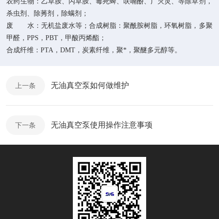
农药生物：乙草胺、丙草胺、毒死蜱、呋喃酚、广灭灵、等除草剂，
杀虫剂、除莠剂，除螨剂；
废 水：无机盐废水等；合成树脂：聚酰胺树脂，环氧树脂，多聚
甲醛，
PPS
，
PBT
，甲酸丙烯酯；
合成纤维：
PTA
，
DMT
，炭素纤维，聚*，聚醚多元醇等
。
无油真空泵如何做维护
上一条
无油真空泵使用操作注意事项
下一条