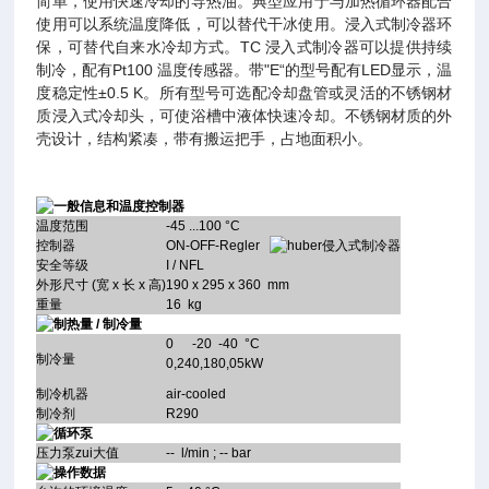
简单，使用快速冷却的导热油。典型应用于与加热循环器配合
使用可以系统温度降低，可以替代干冰使用。浸入式制冷器环
保，可替代自来水冷却方式。TC 浸入式制冷器可以提供持续
制冷，配有Pt100 温度传感器。带"E“的型号配有LED显示，温
度稳定性±0.5 K。所有型号可选配冷却盘管或灵活的不锈钢材
质浸入式冷却头，可使浴槽中液体快速冷却。不锈钢材质的外
壳设计，结构紧凑，带有搬运把手，占地面积小。
一般信息和温度控制器
温度范围
-45 ...100 °C
控制器
ON-OFF-Regler
安全等级
I / NFL
外形尺寸 (宽 x 长 x 高)
190 x 295 x 360 mm
重量
16 kg
制热量 / 制冷量
0
-20
-40
°C
制冷量
0,24
0,18
0,05
kW
制冷机器
air-cooled
制冷剂
R290
循环泵
压力泵zui大值
-- l/min ; -- bar
操作数据