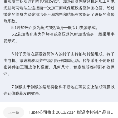
由蒸发面积及适宜的长径比确定。加热筒身内壁经机床加工和抛
光且与两端法兰连接面一次加工而就保证设备整体圆心度。经过
抛光的筒身内壁光滑洁亮不易粘料和结垢有效保证了设备的高传
热系数。
5.1若加热介质为蒸汽加热筒身一般采用夹套形式。
5.2若加热介质为导热油或高压蒸汽时加热筒身一般采用半
管形式。
6.转子安装在蒸发器筒体内的转子由转轴与转架组成。转子
由电机、减速机驱动并带动刮板作圆周运动。转架采用不锈钢精
密铸件加工而成使其强度、几何尺寸、稳定性等都得到有效保
证。
7.刮板由于刮板的运动将物料不断地在蒸发面上刮成薄膜以
达到薄膜蒸发的效果。
Huber公司推出2013/2014 版温度控制产品目录!
上一条