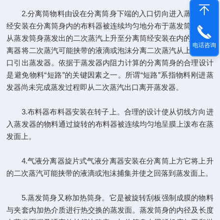
2.分离筒物料由设在分离筒身下端的入口切向进入蒸发器并
经安装在分离筒身内的布料器被连续均匀地分布于蒸发筒身内壁
从蒸发筒身蒸发出的二次蒸汽上升至分离筒经安装在内的气液分
电话咨询
离器将二次蒸汽可能挟带的液滴或泡沫分离二次蒸汽从上端的出
口引出蒸发器。依据于蒸发器内阻力计算的分离筒身的合理设计
是避免物料“短路”的关键因素之一。所谓“短路”系指物料刚进蒸
发器尚未完成蒸发过程即从二次蒸汽出口离开蒸发器。
3.布料器布料器安装在转子上。合理的设计使从切线方向进
入蒸发器的物料通过旋转的布料器被连续均匀地呈膜上泼布在蒸
发面上。
4.气液分离器旋片式气液分离器安装在分离筒上方它将上升
的二次蒸汽可能挟带的液滴或泡沫捕集并使之回落到蒸发面上。
5.蒸发筒身又称加热筒身。它是被旋转刮板强制成膜的物料
与夹套内加热介质进行热交换的蒸发面。蒸发筒身的内径及长度