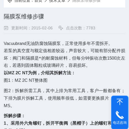
当前位置：
首页
技术文章
隔膜泵维修步骤
隔膜泵维修步骤
更新时间：2015-02-06
点击次数：7783
Vacuubrand
无油防腐蚀隔膜泵，正常使用多年不需拆开。
若泵的真空度与额定值相差较远，声音较大，可能有部分配件损
1500
坏：阀门和隔膜是*的耐腐蚀材料，但每分钟振动次数
次左
右，若遇到固体颗粒或玻璃碎片，容易损坏。
MZ 2C NT
以
为例，介绍其拆解方法：
1
MZ 2C NT
图
：
整体图
2：
图
拆解所需工具，其中上排为常用工具，客户一般都备有；
S
下排为膜片拆解工具，使用频率很低，如需要更换膜片，请与
MS
。
拆解步骤：
1
电话咨询
、采用外六角螺钉，拆开平衡阀（黑帽子）上的螺钉和侧面泵