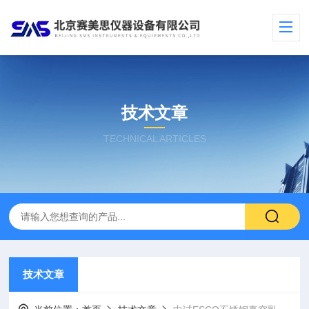
技术文章
TECHNICAL ARTICLES
技术文章