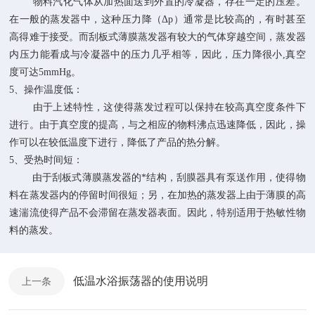
物料汽化气体从加热面送到外置的冷凝器，存在一定的压差。
在一般的蒸发器中，这种压力降（
Δp
）通常是比较高的，有时甚至
高得难于接受。而刮板式
薄膜蒸发器
有较大的气体穿越空间，蒸发器
内压力能看成与冷凝器中的压力几乎相等，因此，压力降很小
,
真空
度可达
5mmHg
。
5
、
操作温度低：
由于上述特性，这使得蒸发过程可以保持在较高真空度条件下
进行。由于真空度的提高，与之相应的物料沸点迅速降低，因此，操
作可以在较低温度下进行，降低了产品的热分解。
5
、
受热时间短：
由于刮板式薄膜蒸发器的*结构，刮膜器具有泵送作用，使得物
料在蒸发器内的停留时间很短；另，在加热的蒸发器上由于薄膜的高
速湍流使得产品不会滞留在蒸发器表面。因此，特别适用于热敏性物
料的蒸发。
低温水浴振荡器的使用说明
上一条