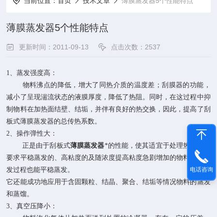
当前位置：
首页
技术文章
薄膜蒸发器5个性能特点
薄膜蒸发器5个性能特点
更新时间：2011-09-13
点击次数：2537
1
、
蒸发强度高：
物料沸点的降低，增大了同热介质的温度差；刮膜器的功能，
减小了呈现湍流状态的液膜厚度，降低了热阻。同时，在这过程中抑
制物料在加热面结壁、结垢，并伴有良好的热交换，因此，提高了刮
板式薄膜蒸发器的总传热系数。
2
、
操作弹性大：
正是由于刮板式
薄膜蒸发器
*的性能，使其适宜于处理热敏性和
要求平稳蒸发的、高粘度的及随浓度提高粘度急剧增加的物料，其蒸
发过程也能平稳蒸发。
电话咨询
它还能成功地应用于含固颗粒、结晶、聚合、结垢等情况物料的蒸发
和蒸馏。
3
、
真空压降小：